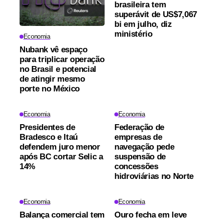
brasileira tem
superávit de US$7,067
bi em julho, diz
ministério
Economia
Nubank vê espaço
para triplicar operação
no Brasil e potencial
de atingir mesmo
porte no México
Economia
Economia
Presidentes de
Federação de
Bradesco e Itaú
empresas de
defendem juro menor
navegação pede
após BC cortar Selic a
suspensão de
14%
concessões
hidroviárias no Norte
Economia
Economia
Balança comercial tem
Ouro fecha em leve