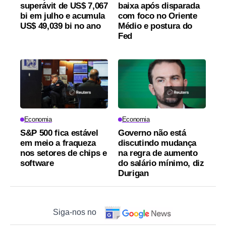
superávit de US$ 7,067
baixa após disparada
bi em julho e acumula
com foco no Oriente
US$ 49,039 bi no ano
Médio e postura do
Fed
Economia
Economia
S&P 500 fica estável
Governo não está
em meio a fraqueza
discutindo mudança
nos setores de chips e
na regra de aumento
software
do salário mínimo, diz
Durigan
Siga-nos no