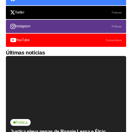
Twitter
Follows
Instagram
Follows
YouTube
Subscribers
Últimas notícias
Política
Justiça eleva penas de Ronnie Lessa e Élcio