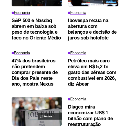
Economia
Economia
S&P 500 e Nasdaq
Ibovespa recua na
abrem em baixa sob
abertura com
peso de tecnologia e
balanços e decisão de
foco no Oriente Médio
juros sob holofote
Economia
Economia
47% dos brasileiros
Petróleo mais caro
não pretendem
eleva em R$ 5,2 bi
comprar presente de
gasto das aéreas com
Dia dos Pais neste
combustível em 2026,
ano, mostra Nexus
diz Abear
Economia
Diageo mira
economizar US$ 1
bilhão com plano de
reestruturação