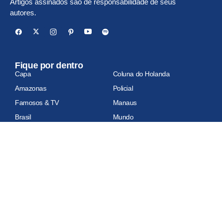
Artigos assinados são de responsabilidade de seus
autores.
Fique por dentro
Capa
Coluna do Holanda
Amazonas
Policial
Famosos & TV
Manaus
Brasil
Mundo
Economia
Esportes
Geral
Site auditado
Relatório de auditoria em atualização