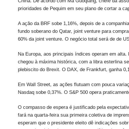
China. De acordo com Ma Guoqiang, chefe da assoc
prioridades de Pequim em seu plano de cortar a ca
A ação da BRF sobe 1,16%, depois de a companhia 
fundo soberano do Qatar, joint venture para compra
60% da joint venture. O negócio total será de de U
Na Europa, aos principais índices operam em alta
chegou à máxima histórica, com a libra esterlina 
plebiscito do Brexit. O DAX, de Frankfurt, ganha 
Em Wall Street, as ações flutuam com pouca variaç
Nasdaq sobe 0,37%. O S&P 500 opera praticamente
O compasso de espera é justificado pela expectat
fará na quarta-feira sua primeira coletiva de impre
esperam que o presidente eleito dê indicações sobr