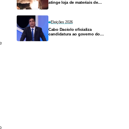
atinge loja de materiais de
construção no Monte das
Oliveiras
Eleições 2026
Cabo Daciolo oficializa
candidatura ao governo do
Amazonas pelo Mobiliza
e
o