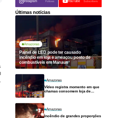
Instagram
YouTube
Follows
Subscribers
Últimas notícias
Amazonas
Painel de LED pode ter causado
incêndio em loja e ameaçou posto de
combustíveis em Manaus
s
l
.
Amazonas
Vídeo registra momento em que
chamas consomem loja de
materiais de construção no
Monte das Oliveiras
Amazonas
Incêndio de grandes proporções