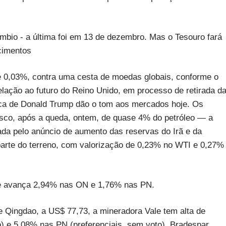
bio - a última foi em 13 de dezembro. Mas o Tesouro fará
cimentos
 de 0,03%, contra uma cesta de moedas globais, conforme o
elação ao futuro do Reino Unido, em processo de retirada d
mica de Donald Trump dão o tom aos mercados hoje. Os
risco, após a queda, ontem, de quase 4% do petróleo — a
da pelo anúncio de aumento das reservas do Irã e da
arte do terreno, com valorização de 0,23% no WTI e 0,27%
m e avança 2,94% nas ON e 1,76% nas PN.
e Qingdao, a US$ 77,73, a mineradora Vale tem alta de
o) e 5,08% nas PN (preferenciais, sem voto). Bradespar,