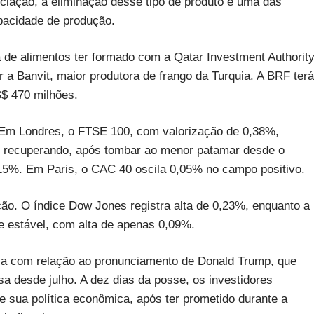
iação, a eliminação desse tipo de produto é uma das
pacidade de produção.
de alimentos ter formado com a Qatar Investment Authority
r a Banvit, maior produtora de frango da Turquia. A BRF terá
S$ 470 milhões.
. Em Londres, o FTSE 100, com valorização de 0,38%,
se recuperando, após tombar ao menor patamar desde o
0,15%. Em Paris, o CAC 40 oscila 0,05% no campo positivo.
ão. O índice Dow Jones registra alta de 0,23%, enquanto a
 estável, com alta de apenas 0,09%.
iva com relação ao pronunciamento de Donald Trump, que
nsa desde julho. A dez dias da posse, os investidores
e sua política econômica, após ter prometido durante a