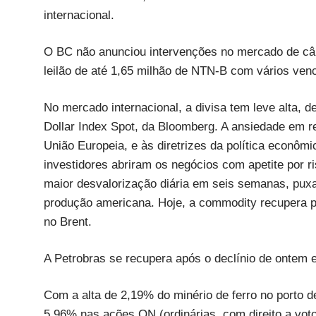
internacional.
O BC não anunciou intervenções no mercado de câm
leilão de até 1,65 milhão de NTN-B com vários ven
No mercado internacional, a divisa tem leve alta,
Dollar Index Spot, da Bloomberg. A ansiedade em r
União Europeia, e às diretrizes da política econô
investidores abriram os negócios com apetite por 
maior desvalorização diária em seis semanas, puxa
produção americana. Hoje, a commodity recupera p
no Brent.
A Petrobras se recupera após o declínio de onte
Com a alta de 2,19% do minério de ferro no porto d
5,96% nas ações ON (ordinárias, com direito a vot