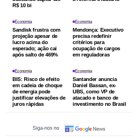
R$ 10 bi
Economia
Economia
Sandisk frustra com
Mendonça: Executivo
projeção apesar de
precisa redefinir
lucro acima do
critérios para
esperado; ação cai
ocupação de cargos
após salto de 469%
em reguladoras
Economia
Economia
BIS: Risco de efeito
Santander anuncia
em cadeia de choque
Daniel Bassan, ex-
de energia pode
UBS, como VP de
justificar elevações de
atacado e banco de
juros rápidas
investimento no Brasil
Siga-nos no