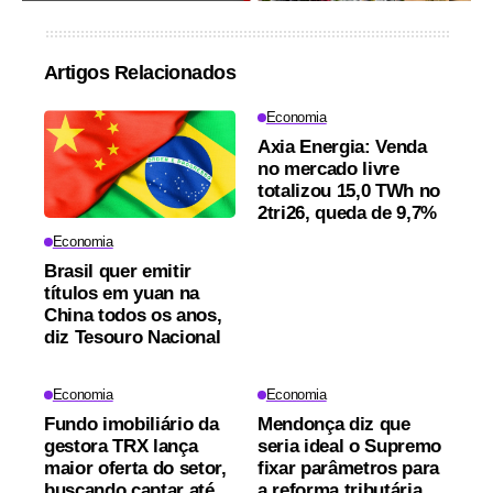
Artigos Relacionados
Economia
Axia Energia: Venda
no mercado livre
totalizou 15,0 TWh no
2tri26, queda de 9,7%
Economia
Brasil quer emitir
títulos em yuan na
China todos os anos,
diz Tesouro Nacional
Economia
Economia
Fundo imobiliário da
Mendonça diz que
gestora TRX lança
seria ideal o Supremo
maior oferta do setor,
fixar parâmetros para
buscando captar até
a reforma tributária