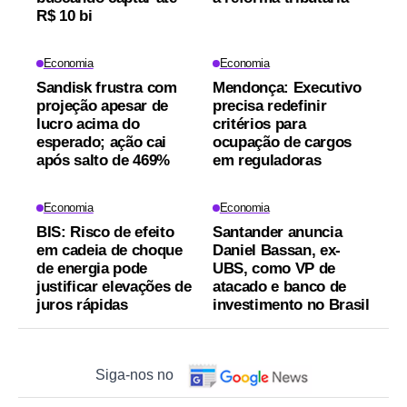
R$ 10 bi
Economia
Economia
Sandisk frustra com
Mendonça: Executivo
projeção apesar de
precisa redefinir
lucro acima do
critérios para
esperado; ação cai
ocupação de cargos
após salto de 469%
em reguladoras
Economia
Economia
BIS: Risco de efeito
Santander anuncia
em cadeia de choque
Daniel Bassan, ex-
de energia pode
UBS, como VP de
justificar elevações de
atacado e banco de
juros rápidas
investimento no Brasil
Siga-nos no