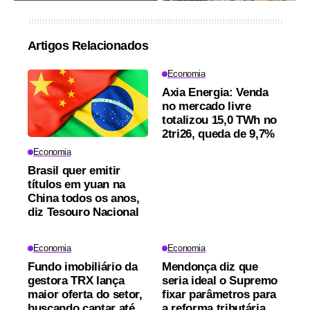
Artigos Relacionados
Economia
Axia Energia: Venda
no mercado livre
totalizou 15,0 TWh no
2tri26, queda de 9,7%
Economia
Brasil quer emitir
títulos em yuan na
China todos os anos,
diz Tesouro Nacional
Economia
Economia
Fundo imobiliário da
Mendonça diz que
gestora TRX lança
seria ideal o Supremo
maior oferta do setor,
fixar parâmetros para
buscando captar até
a reforma tributária