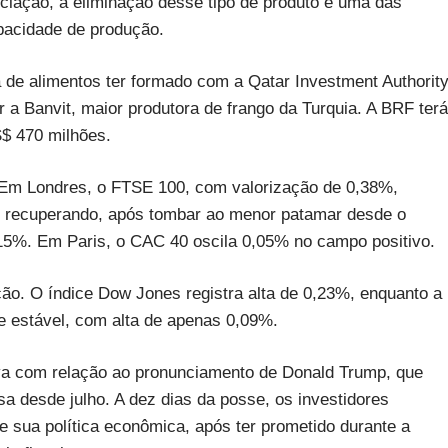
iação, a eliminação desse tipo de produto é uma das
pacidade de produção.
de alimentos ter formado com a Qatar Investment Authority
r a Banvit, maior produtora de frango da Turquia. A BRF terá
S$ 470 milhões.
. Em Londres, o FTSE 100, com valorização de 0,38%,
se recuperando, após tombar ao menor patamar desde o
0,15%. Em Paris, o CAC 40 oscila 0,05% no campo positivo.
ão. O índice Dow Jones registra alta de 0,23%, enquanto a
 estável, com alta de apenas 0,09%.
iva com relação ao pronunciamento de Donald Trump, que
nsa desde julho. A dez dias da posse, os investidores
e sua política econômica, após ter prometido durante a