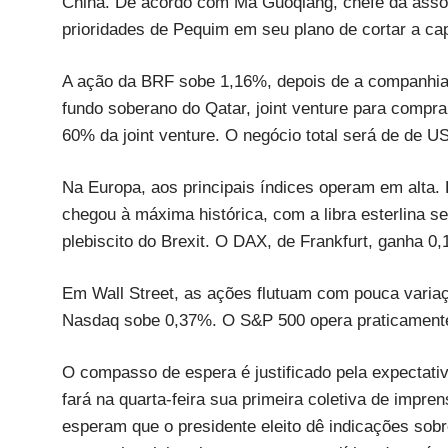
China. De acordo com Ma Guoqiang, chefe da assoc
prioridades de Pequim em seu plano de cortar a ca
A ação da BRF sobe 1,16%, depois de a companhia 
fundo soberano do Qatar, joint venture para compra
60% da joint venture. O negócio total será de de U
Na Europa, aos principais índices operam em alta
chegou à máxima histórica, com a libra esterlina 
plebiscito do Brexit. O DAX, de Frankfurt, ganha 
Em Wall Street, as ações flutuam com pouca variaç
Nasdaq sobe 0,37%. O S&P 500 opera praticamente
O compasso de espera é justificado pela expectat
fará na quarta-feira sua primeira coletiva de impre
esperam que o presidente eleito dê indicações sobr