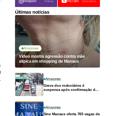
Instagram
YouTube
Follows
Subscribers
Últimas notícias
Amazonas
Vídeo mostra agressão contra mãe
atípica em shopping de Manaus
s
l
.
Amazonas
Greve dos rodoviários é
suspensa após confirmação de
pagamento de salários em
Manaus
Amazonas
Sine Manaus oferta 765 vagas de