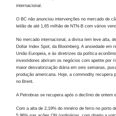
internacional.
O BC não anunciou intervenções no mercado de câm
leilão de até 1,65 milhão de NTN-B com vários ven
No mercado internacional, a divisa tem leve alta,
Dollar Index Spot, da Bloomberg. A ansiedade em r
União Europeia, e às diretrizes da política econô
investidores abriram os negócios com apetite por 
maior desvalorização diária em seis semanas, puxa
produção americana. Hoje, a commodity recupera p
no Brent.
A Petrobras se recupera após o declínio de onte
Com a alta de 2,19% do minério de ferro no porto d
5,96% nas ações ON (ordinárias, com direito a vot