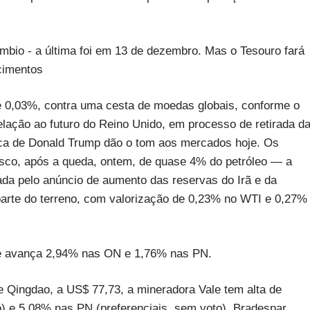
bio - a última foi em 13 de dezembro. Mas o Tesouro fará
cimentos
 de 0,03%, contra uma cesta de moedas globais, conforme o
elação ao futuro do Reino Unido, em processo de retirada d
mica de Donald Trump dão o tom aos mercados hoje. Os
risco, após a queda, ontem, de quase 4% do petróleo — a
da pelo anúncio de aumento das reservas do Irã e da
arte do terreno, com valorização de 0,23% no WTI e 0,27%
m e avança 2,94% nas ON e 1,76% nas PN.
e Qingdao, a US$ 77,73, a mineradora Vale tem alta de
o) e 5,08% nas PN (preferenciais, sem voto). Bradespar,