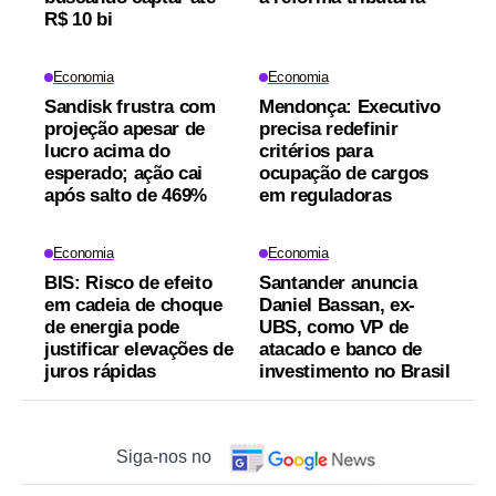
R$ 10 bi
Economia
Economia
Sandisk frustra com
Mendonça: Executivo
projeção apesar de
precisa redefinir
lucro acima do
critérios para
esperado; ação cai
ocupação de cargos
após salto de 469%
em reguladoras
Economia
Economia
BIS: Risco de efeito
Santander anuncia
em cadeia de choque
Daniel Bassan, ex-
de energia pode
UBS, como VP de
justificar elevações de
atacado e banco de
juros rápidas
investimento no Brasil
Siga-nos no