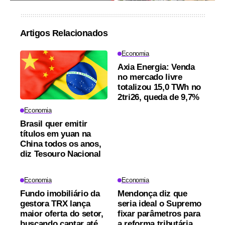
Artigos Relacionados
Economia
Axia Energia: Venda
no mercado livre
totalizou 15,0 TWh no
2tri26, queda de 9,7%
Economia
Brasil quer emitir
títulos em yuan na
China todos os anos,
diz Tesouro Nacional
Economia
Economia
Fundo imobiliário da
Mendonça diz que
gestora TRX lança
seria ideal o Supremo
maior oferta do setor,
fixar parâmetros para
buscando captar até
a reforma tributária