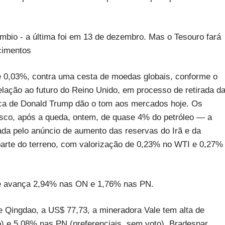
bio - a última foi em 13 de dezembro. Mas o Tesouro fará
cimentos
 de 0,03%, contra uma cesta de moedas globais, conforme o
elação ao futuro do Reino Unido, em processo de retirada d
mica de Donald Trump dão o tom aos mercados hoje. Os
risco, após a queda, ontem, de quase 4% do petróleo — a
da pelo anúncio de aumento das reservas do Irã e da
arte do terreno, com valorização de 0,23% no WTI e 0,27%
m e avança 2,94% nas ON e 1,76% nas PN.
e Qingdao, a US$ 77,73, a mineradora Vale tem alta de
o) e 5,08% nas PN (preferenciais, sem voto). Bradespar,