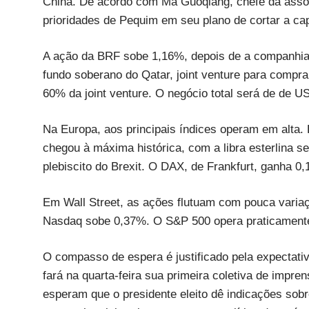
China. De acordo com Ma Guoqiang, chefe da assoc
prioridades de Pequim em seu plano de cortar a ca
A ação da BRF sobe 1,16%, depois de a companhia 
fundo soberano do Qatar, joint venture para compra
60% da joint venture. O negócio total será de de U
Na Europa, aos principais índices operam em alta
chegou à máxima histórica, com a libra esterlina 
plebiscito do Brexit. O DAX, de Frankfurt, ganha 
Em Wall Street, as ações flutuam com pouca variaç
Nasdaq sobe 0,37%. O S&P 500 opera praticamente
O compasso de espera é justificado pela expectat
fará na quarta-feira sua primeira coletiva de impre
esperam que o presidente eleito dê indicações sobr