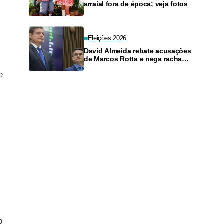
arraial fora de época; veja fotos
Eleições 2026
David Almeida rebate acusações
de Marcos Rotta e nega racha
político motivado pelo Senado
e
o