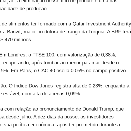
iação, a eliminação desse tipo de produto é uma das
pacidade de produção.
de alimentos ter formado com a Qatar Investment Authority
r a Banvit, maior produtora de frango da Turquia. A BRF terá
S$ 470 milhões.
. Em Londres, o FTSE 100, com valorização de 0,38%,
se recuperando, após tombar ao menor patamar desde o
0,15%. Em Paris, o CAC 40 oscila 0,05% no campo positivo.
ão. O índice Dow Jones registra alta de 0,23%, enquanto a
 estável, com alta de apenas 0,09%.
iva com relação ao pronunciamento de Donald Trump, que
nsa desde julho. A dez dias da posse, os investidores
e sua política econômica, após ter prometido durante a