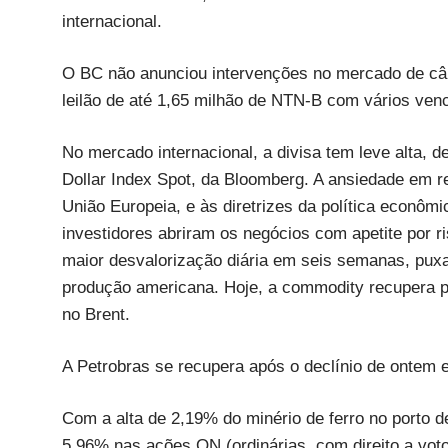
internacional.
O BC não anunciou intervenções no mercado de câm
leilão de até 1,65 milhão de NTN-B com vários ven
No mercado internacional, a divisa tem leve alta,
Dollar Index Spot, da Bloomberg. A ansiedade em r
União Europeia, e às diretrizes da política econô
investidores abriram os negócios com apetite por 
maior desvalorização diária em seis semanas, puxa
produção americana. Hoje, a commodity recupera p
no Brent.
A Petrobras se recupera após o declínio de onte
Com a alta de 2,19% do minério de ferro no porto d
5,96% nas ações ON (ordinárias, com direito a vot