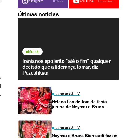
Instagram
YouTube
Follows
Subscribers
Últimas notícias
Mundo
Iranianos apoiarão "até o fim" qualquer
decisão que a liderança tomar, diz
Pezeshkian
s
l
.
Famosos & TV
Helena fica de fora de festa
junina de Neymar e Bruna
Biancardi
Famosos & TV
Neymar e Bruna Biancardi fazem