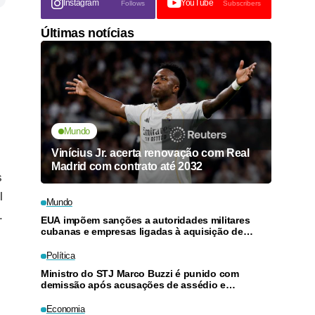
Instagram
YouTube
Follows
Subscribers
Últimas notícias
Mundo
Vinícius Jr. acerta renovação com Real
Madrid com contrato até 2032
s
l
Mundo
.
EUA impõem sanções a autoridades militares
cubanas e empresas ligadas à aquisição de
armas
Política
Ministro do STJ Marco Buzzi é punido com
demissão após acusações de assédio e
importunação sexual
Economia