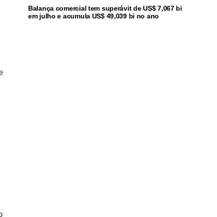
Balança comercial tem superávit de US$ 7,067 bi
em julho e acumula US$ 49,039 bi no ano
e
o