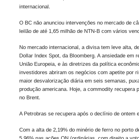
internacional.
O BC não anunciou intervenções no mercado de câm
leilão de até 1,65 milhão de NTN-B com vários ven
No mercado internacional, a divisa tem leve alta,
Dollar Index Spot, da Bloomberg. A ansiedade em r
União Europeia, e às diretrizes da política econô
investidores abriram os negócios com apetite por 
maior desvalorização diária em seis semanas, puxa
produção americana. Hoje, a commodity recupera p
no Brent.
A Petrobras se recupera após o declínio de onte
Com a alta de 2,19% do minério de ferro no porto d
5,96% nas ações ON (ordinárias, com direito a vot