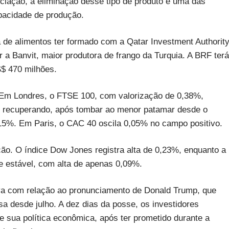
iação, a eliminação desse tipo de produto é uma das
pacidade de produção.
de alimentos ter formado com a Qatar Investment Authority
r a Banvit, maior produtora de frango da Turquia. A BRF terá
S$ 470 milhões.
. Em Londres, o FTSE 100, com valorização de 0,38%,
se recuperando, após tombar ao menor patamar desde o
0,15%. Em Paris, o CAC 40 oscila 0,05% no campo positivo.
ão. O índice Dow Jones registra alta de 0,23%, enquanto a
 estável, com alta de apenas 0,09%.
iva com relação ao pronunciamento de Donald Trump, que
nsa desde julho. A dez dias da posse, os investidores
e sua política econômica, após ter prometido durante a