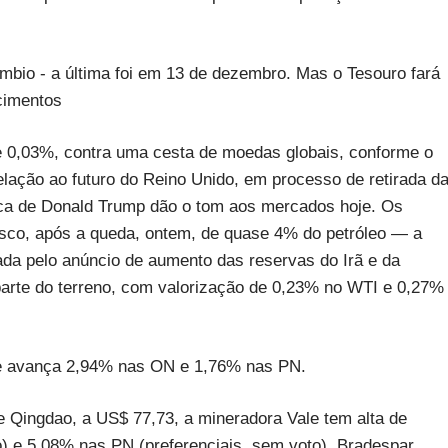
bio - a última foi em 13 de dezembro. Mas o Tesouro fará
cimentos
 de 0,03%, contra uma cesta de moedas globais, conforme o
elação ao futuro do Reino Unido, em processo de retirada d
mica de Donald Trump dão o tom aos mercados hoje. Os
risco, após a queda, ontem, de quase 4% do petróleo — a
da pelo anúncio de aumento das reservas do Irã e da
arte do terreno, com valorização de 0,23% no WTI e 0,27%
m e avança 2,94% nas ON e 1,76% nas PN.
e Qingdao, a US$ 77,73, a mineradora Vale tem alta de
o) e 5,08% nas PN (preferenciais, sem voto). Bradespar,