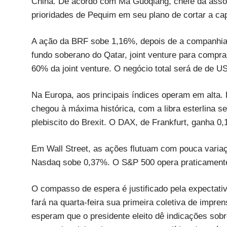
China. De acordo com Ma Guoqiang, chefe da assoc
prioridades de Pequim em seu plano de cortar a ca
A ação da BRF sobe 1,16%, depois de a companhia 
fundo soberano do Qatar, joint venture para compra
60% da joint venture. O negócio total será de de U
Na Europa, aos principais índices operam em alta
chegou à máxima histórica, com a libra esterlina 
plebiscito do Brexit. O DAX, de Frankfurt, ganha 
Em Wall Street, as ações flutuam com pouca variaç
Nasdaq sobe 0,37%. O S&P 500 opera praticamente
O compasso de espera é justificado pela expectat
fará na quarta-feira sua primeira coletiva de impre
esperam que o presidente eleito dê indicações sobr