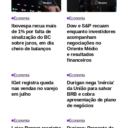
Economia
Economia
Ibovespa recua mais
Dow e S&P recuam
de 1% por falta de
enquanto investidores
sinalização do BC
acompanham
sobre juros, em dia
negociações no
cheio de balanços
Oriente Médio
e resultados
financeiros
Economia
Economia
IGet registra queda
Durigan nega 'inércia'
nas vendas no varejo
da União para salvar
em julho
BRB e cobra
apresentação de plano
de negócios
Economia
Economia