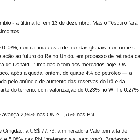
bio - a última foi em 13 de dezembro. Mas o Tesouro fará
cimentos
 de 0,03%, contra uma cesta de moedas globais, conforme o
elação ao futuro do Reino Unido, em processo de retirada d
mica de Donald Trump dão o tom aos mercados hoje. Os
risco, após a queda, ontem, de quase 4% do petróleo — a
da pelo anúncio de aumento das reservas do Irã e da
arte do terreno, com valorização de 0,23% no WTI e 0,27%
m e avança 2,94% nas ON e 1,76% nas PN.
e Qingdao, a US$ 77,73, a mineradora Vale tem alta de
o) e 5,08% nas PN (preferenciais, sem voto). Bradespar,