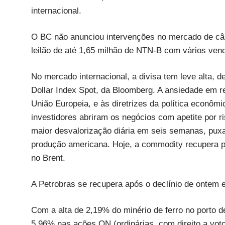
internacional.
O BC não anunciou intervenções no mercado de câm
leilão de até 1,65 milhão de NTN-B com vários ven
No mercado internacional, a divisa tem leve alta,
Dollar Index Spot, da Bloomberg. A ansiedade em r
União Europeia, e às diretrizes da política econô
investidores abriram os negócios com apetite por 
maior desvalorização diária em seis semanas, puxa
produção americana. Hoje, a commodity recupera p
no Brent.
A Petrobras se recupera após o declínio de onte
Com a alta de 2,19% do minério de ferro no porto d
5,96% nas ações ON (ordinárias, com direito a vot