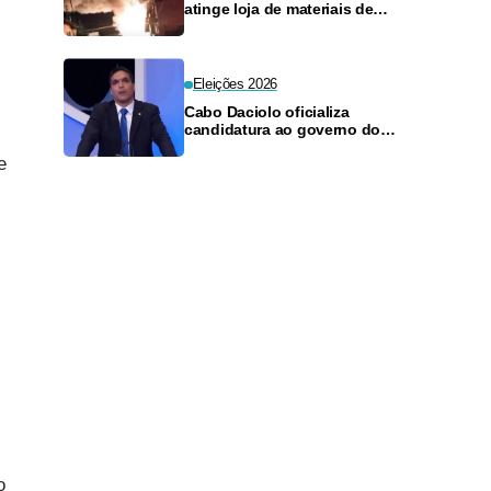
atinge loja de materiais de
construção no Monte das
Oliveiras
Eleições 2026
Cabo Daciolo oficializa
candidatura ao governo do
Amazonas pelo Mobiliza
e
o