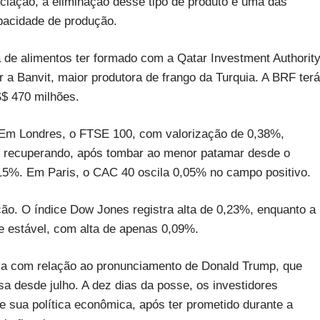
iação, a eliminação desse tipo de produto é uma das
pacidade de produção.
de alimentos ter formado com a Qatar Investment Authority
r a Banvit, maior produtora de frango da Turquia. A BRF terá
S$ 470 milhões.
. Em Londres, o FTSE 100, com valorização de 0,38%,
se recuperando, após tombar ao menor patamar desde o
0,15%. Em Paris, o CAC 40 oscila 0,05% no campo positivo.
ão. O índice Dow Jones registra alta de 0,23%, enquanto a
 estável, com alta de apenas 0,09%.
iva com relação ao pronunciamento de Donald Trump, que
nsa desde julho. A dez dias da posse, os investidores
e sua política econômica, após ter prometido durante a