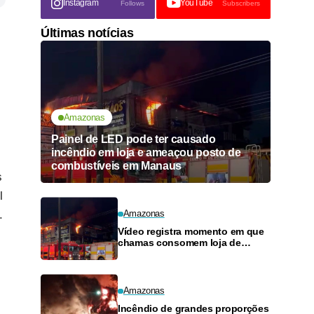
Instagram
YouTube
Follows
Subscribers
Últimas notícias
Amazonas
Painel de LED pode ter causado
incêndio em loja e ameaçou posto de
combustíveis em Manaus
s
l
.
Amazonas
Vídeo registra momento em que
chamas consomem loja de
materiais de construção no
Monte das Oliveiras
Amazonas
Incêndio de grandes proporções