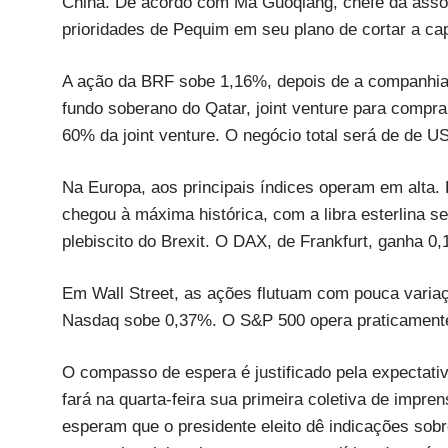
China. De acordo com Ma Guoqiang, chefe da assoc
prioridades de Pequim em seu plano de cortar a ca
A ação da BRF sobe 1,16%, depois de a companhia 
fundo soberano do Qatar, joint venture para compra
60% da joint venture. O negócio total será de de U
Na Europa, aos principais índices operam em alta
chegou à máxima histórica, com a libra esterlina 
plebiscito do Brexit. O DAX, de Frankfurt, ganha 
Em Wall Street, as ações flutuam com pouca variaç
Nasdaq sobe 0,37%. O S&P 500 opera praticamente
O compasso de espera é justificado pela expectat
fará na quarta-feira sua primeira coletiva de impre
esperam que o presidente eleito dê indicações sobr