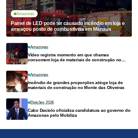
Amazonas
Painel de LED pode ter causado incêndio em loja e
ameaçou posto de combustíveis em Manaus
Amazonas
Vídeo registra momento em que chamas
consomem loja de materiais de construção no
Monte das Oliveiras
Amazonas
Incêndio de grandes proporções atinge loja de
materiais de construção no Monte das Oliveiras
Eleições 2026
Cabo Daciolo oficializa candidatura ao governo do
Amazonas pelo Mobiliza