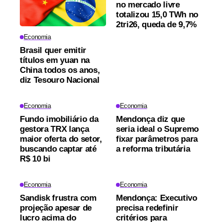
no mercado livre
totalizou 15,0 TWh no
2tri26, queda de 9,7%
Economia
Brasil quer emitir
títulos em yuan na
China todos os anos,
diz Tesouro Nacional
Economia
Economia
Fundo imobiliário da
Mendonça diz que
gestora TRX lança
seria ideal o Supremo
maior oferta do setor,
fixar parâmetros para
buscando captar até
a reforma tributária
R$ 10 bi
Economia
Economia
Sandisk frustra com
Mendonça: Executivo
projeção apesar de
precisa redefinir
lucro acima do
critérios para