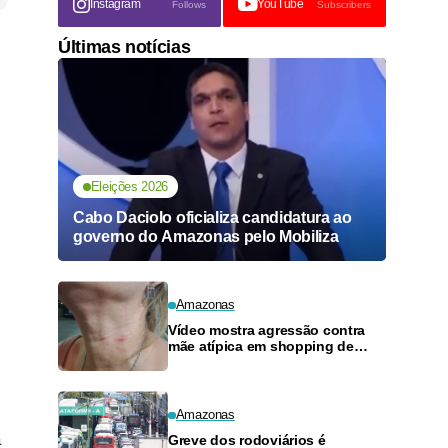
Instagram
YouTube
Follows
Subscribers
Últimas notícias
Eleições 2026
Cabo Daciolo oficializa candidatura ao
governo do Amazonas pelo Mobiliza
Amazonas
Vídeo mostra agressão contra
mãe atípica em shopping de
Manaus
Amazonas
a
Greve dos rodoviários é