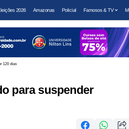
leições 2026
Amazonas
Policial
Famosos & TV
M
r 120 dias
do para suspender