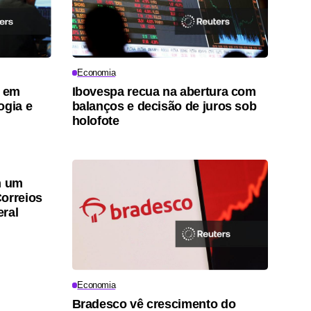
Economia
m em
Ibovespa recua na abertura com
ogia e
balanços e decisão de juros sob
holofote
m um
orreios
eral
Economia
Bradesco vê crescimento do