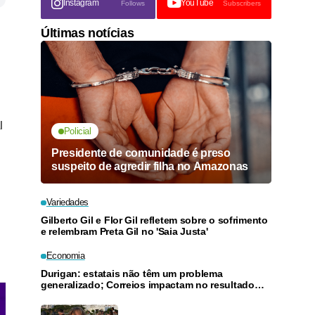
Instagram
YouTube
Follows
Subscribers
Últimas notícias
l
Policial
Presidente de comunidade é preso
suspeito de agredir filha no Amazonas
Variedades
Gilberto Gil e Flor Gil refletem sobre o sofrimento
e relembram Preta Gil no 'Saia Justa'
Economia
Durigan: estatais não têm um problema
generalizado; Correios impactam no resultado
geral