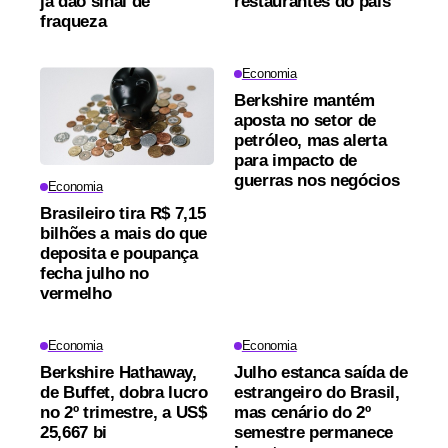
já dão sinal de
restaurantes do país
fraqueza
Economia
Berkshire mantém
aposta no setor de
petróleo, mas alerta
para impacto de
guerras nos negócios
Economia
Brasileiro tira R$ 7,15
bilhões a mais do que
deposita e poupança
fecha julho no
vermelho
Economia
Economia
Berkshire Hathaway,
Julho estanca saída de
de Buffet, dobra lucro
estrangeiro do Brasil,
no 2º trimestre, a US$
mas cenário do 2º
25,667 bi
semestre permanece