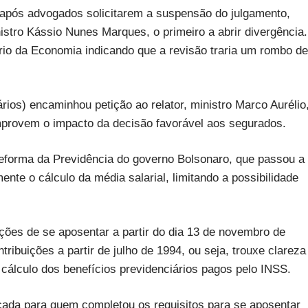
 após advogados solicitarem a suspensão do julgamento,
stro Kássio Nunes Marques, o primeiro a abrir divergência.
io da Economia indicando que a revisão traria um rombo de
rios) encaminhou petição ao relator, ministro Marco Aurélio
provem o impacto da decisão favorável aos segurados.
reforma da Previdência do governo Bolsonaro, que passou a
te o cálculo da média salarial, limitando a possibilidade
ções de se aposentar a partir do dia 13 de novembro de
ribuições a partir de julho de 1994, ou seja, trouxe clareza
cálculo dos benefícios previdenciários pagos pelo INSS.
licada para quem completou os requisitos para se aposentar