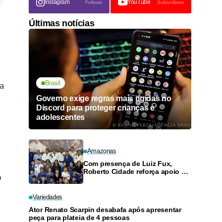
Instagram
YouTube
Follows
Subscribers
Últimas notícias
Brasil
ma
Governo exige regras mais rígidas no
Discord para proteger crianças e
adolescentes
Amazonas
Com presença de Luiz Fux,
Roberto Cidade reforça apoio a
o
projeto social de jiu-jitsu no
Ouro Verde
Variedades
Ator Renato Scarpin desabafa após apresentar
peça para plateia de 4 pessoas