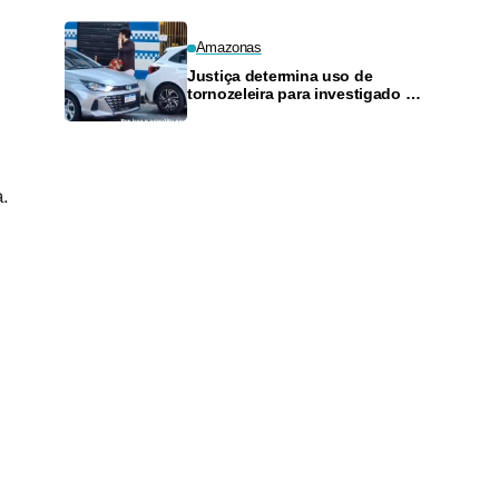
Amazonas
Justiça determina uso de
tornozeleira para investigado por
perseguir estudante em Manaus
a.