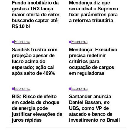
Fundo imobiliário da
Mendonça diz que
gestora TRX lança
seria ideal o Supremo
maior oferta do setor,
fixar parâmetros para
buscando captar até
a reforma tributária
R$ 10 bi
Economia
Economia
Sandisk frustra com
Mendonça: Executivo
projeção apesar de
precisa redefinir
lucro acima do
critérios para
esperado; ação cai
ocupação de cargos
após salto de 469%
em reguladoras
Economia
Economia
BIS: Risco de efeito
Santander anuncia
em cadeia de choque
Daniel Bassan, ex-
de energia pode
UBS, como VP de
justificar elevações de
atacado e banco de
juros rápidas
investimento no Brasil