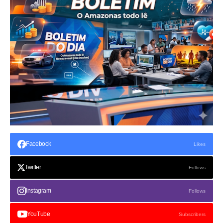
Facebook
Likes
Twitter
Follows
Instagram
Follows
YouTube
Subscribers