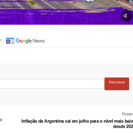
o
Inscrever
Próxi
o
Inflação da Argentina cai em julho para o nível mais bai
desde 20