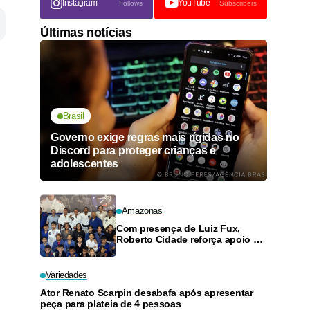
Instagram
YouTube
Follows
Subscribers
Últimas notícias
Brasil
Governo exige regras mais rígidas no
Discord para proteger crianças e
adolescentes
Amazonas
Com presença de Luiz Fux,
Roberto Cidade reforça apoio a
projeto social de jiu-jitsu no
Ouro Verde
Variedades
Ator Renato Scarpin desabafa após apresentar
peça para plateia de 4 pessoas