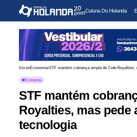
Coluna Do Holanda
E
Início
Economia
STF mantém cobrança ampla de Cide-Royalties, m
Economia
STF mantém cobranç
Royalties, mas pede 
tecnologia