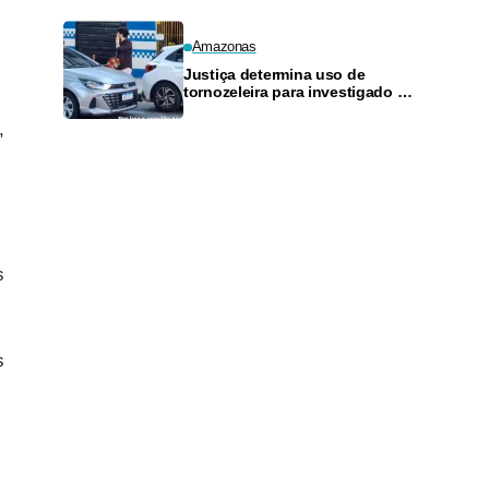
Amazonas
Justiça determina uso de
tornozeleira para investigado por
perseguir estudante em Manaus
,
s
s