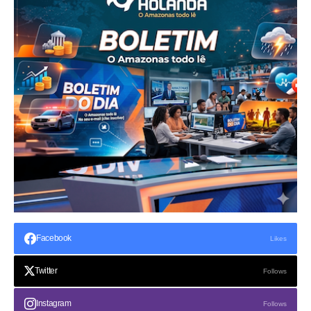
Facebook
Likes
Twitter
Follows
Instagram
Follows