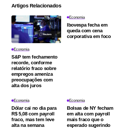
Artigos Relacionados
Economia
Ibovespa fecha em
queda com cena
corporativa em foco
Economia
S&P tem fechamento
recorde, conforme
relatório fraco sobre
empregos ameniza
preocupações com
alta dos juros
Economia
Economia
Dólar cai no dia para
Bolsas de NY fecham
R$ 5,08 com payroll
em alta com payroll
fraco, mas tem leve
mais fraco que o
alta na semana
esperado sugerindo