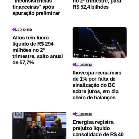
"inconsistências
no 2º trimestre, para
financeiras" após
R$ 52,4 bilhões
apuração preliminar
Economia
Allos tem lucro
líquido de R$ 294
milhões no 2º
trimestre, salto anual
de 57,7%
Economia
Ibovespa recua mais
de 1% por falta de
sinalização do BC
sobre juros, em dia
cheio de balanços
Economia
Energisa registra
prejuízo líquido
consolidado de R$ 40