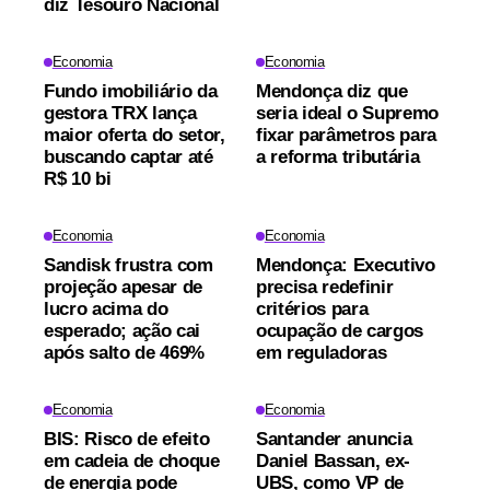
diz Tesouro Nacional
Economia
Economia
Fundo imobiliário da
Mendonça diz que
gestora TRX lança
seria ideal o Supremo
maior oferta do setor,
fixar parâmetros para
buscando captar até
a reforma tributária
R$ 10 bi
Economia
Economia
Sandisk frustra com
Mendonça: Executivo
projeção apesar de
precisa redefinir
lucro acima do
critérios para
esperado; ação cai
ocupação de cargos
após salto de 469%
em reguladoras
Economia
Economia
BIS: Risco de efeito
Santander anuncia
em cadeia de choque
Daniel Bassan, ex-
de energia pode
UBS, como VP de