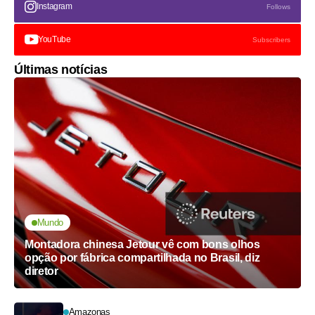
Instagram
Follows
YouTube
Subscribers
Últimas notícias
Mundo
Montadora chinesa Jetour vê com bons olhos
opção por fábrica compartilhada no Brasil, diz
diretor
Amazonas