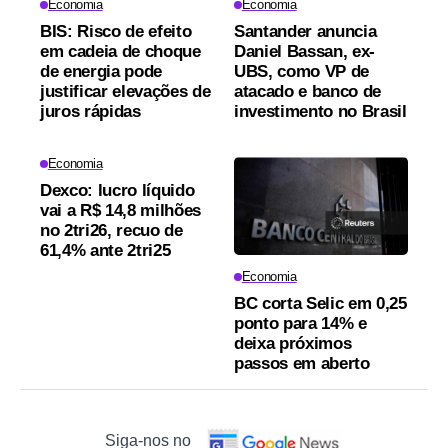
Economia
Economia
BIS: Risco de efeito
Santander anuncia
em cadeia de choque
Daniel Bassan, ex-
de energia pode
UBS, como VP de
justificar elevações de
atacado e banco de
juros rápidas
investimento no Brasil
Economia
Dexco: lucro líquido
vai a R$ 14,8 milhões
no 2tri26, recuo de
61,4% ante 2tri25
Economia
BC corta Selic em 0,25
ponto para 14% e
deixa próximos
passos em aberto
Siga-nos no