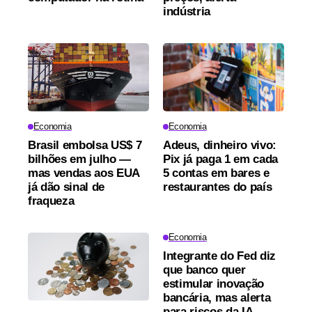
indústria
Economia
Economia
Brasil embolsa US$ 7
Adeus, dinheiro vivo:
bilhões em julho —
Pix já paga 1 em cada
mas vendas aos EUA
5 contas em bares e
já dão sinal de
restaurantes do país
fraqueza
Economia
Integrante do Fed diz
que banco quer
estimular inovação
bancária, mas alerta
para riscos da IA