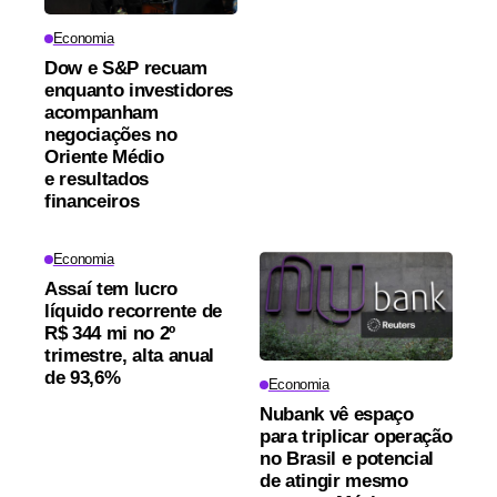
Economia
Dow e S&P recuam
enquanto investidores
acompanham
negociações no
Oriente Médio
e resultados
financeiros
Economia
Assaí tem lucro
líquido recorrente de
R$ 344 mi no 2º
trimestre, alta anual
de 93,6%
Economia
Nubank vê espaço
para triplicar operação
no Brasil e potencial
de atingir mesmo