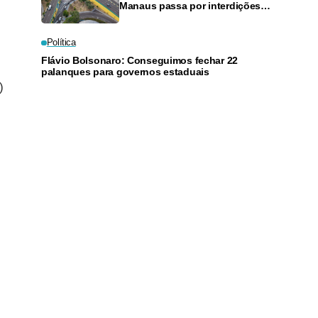
Manaus passa por interdições
neste domingo
Política
Flávio Bolsonaro: Conseguimos fechar 22
palanques para governos estaduais
)
,