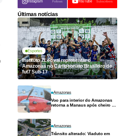
Instagram
YouTube
Follows
Subscribers
Últimas notícias
m
Esportes
Instituto ZLec vai representar o
m
Amazonas no Campeonato Brasileiro de
fut7 Sub-17
Amazonas
Voo para interior do Amazonas
retorna a Manaus após cheiro de
combustível e falhas
Amazonas
Trânsito alterado: Viaduto em