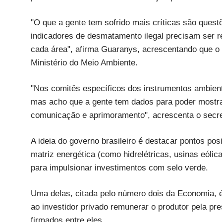
"O que a gente tem sofrido mais críticas são ques
indicadores de desmatamento ilegal precisam ser r
cada área", afirma Guaranys, acrescentando que o ó
Ministério do Meio Ambiente.
"Nos comitês específicos dos instrumentos ambient
mas acho que a gente tem dados para poder mostrar
comunicação e aprimoramento", acrescenta o secre
A ideia do governo brasileiro é destacar pontos po
matriz energética (como hidrelétricas, usinas eólic
para impulsionar investimentos com selo verde.
Uma delas, citada pelo número dois da Economia, é
ao investidor privado remunerar o produtor pela pr
firmados entre eles.