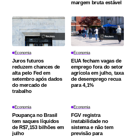
margem bruta estável
Economia
Economia
Juros futuros
EUA fecham vagas de
reduzem chances de
emprego fora do setor
alta pelo Fed em
agrícola em julho, taxa
setembro após dados
de desemprego recua
do mercado de
para 4,1%
trabalho
Economia
Economia
Poupança no Brasil
FGV registra
tem saques líquidos
instabilidade no
de R$7,153 bilhões em
sistema e não tem
julho
previsão para