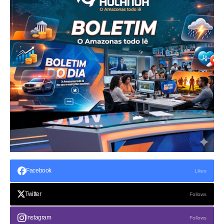
Facebook
Likes
Twitter
Follows
Instagram
Follows