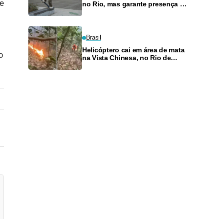
de
no Rio, mas garante presença no
SLS Takeover
Brasil
Helicóptero cai em área de mata
o
na Vista Chinesa, no Rio de
Janeiro