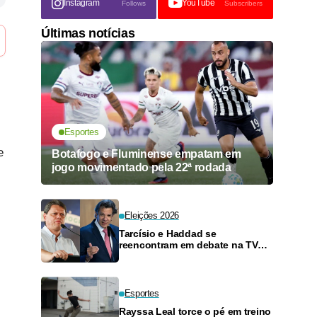
Instagram
YouTube
Follows
Subscribers
Últimas notícias
Esportes
e
Botafogo e Fluminense empatam em
jogo movimentado pela 22ª rodada
Eleições 2026
Tarcísio e Haddad se
reencontram em debate na TV
neste domingo
Esportes
Rayssa Leal torce o pé em treino