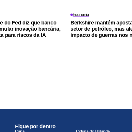
Economia
te do Fed diz que banco
Berkshire mantém apost
imular inovação bancária,
setor de petróleo, mas al
ta para riscos da IA
impacto de guerras nos 
Fique por dentro
Capa
Coluna do Holanda