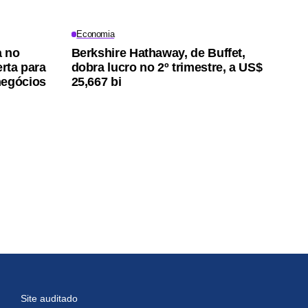
Economia
a no
Berkshire Hathaway, de Buffet,
erta para
dobra lucro no 2º trimestre, a US$
negócios
25,667 bi
Site auditado