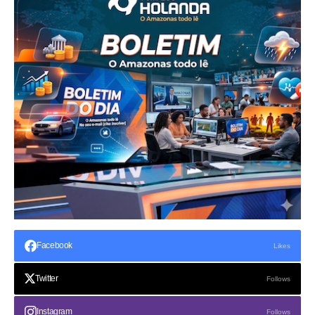
Facebook
Likes
Twitter
Follows
Instagram
Follows