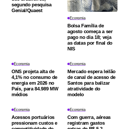
segundo pesquisa
Genial/Quaest
Economia
Bolsa Família de
agosto começa a ser
pago no dia 18; veja
as datas por final do
NIS
Economia
Economia
ONS projeta alta de
Mercado espera leilão
4,1% no consumo de
de canal de acesso de
energia em 2026 no
Santos para balizar
País, para 84.989 MW
atratividade do
médios
modelo
Economia
Economia
Acessos portuários
Com guerra, aéreas
pressionam custos e
registram gastos
competitividade do
extras de R$ 5,2