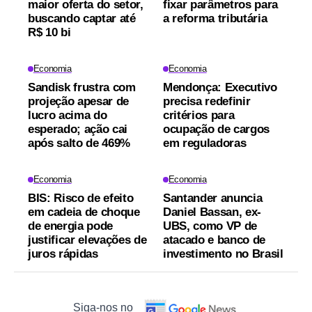
maior oferta do setor,
fixar parâmetros para
buscando captar até
a reforma tributária
R$ 10 bi
Economia
Economia
Sandisk frustra com
Mendonça: Executivo
projeção apesar de
precisa redefinir
lucro acima do
critérios para
esperado; ação cai
ocupação de cargos
após salto de 469%
em reguladoras
Economia
Economia
BIS: Risco de efeito
Santander anuncia
em cadeia de choque
Daniel Bassan, ex-
de energia pode
UBS, como VP de
justificar elevações de
atacado e banco de
juros rápidas
investimento no Brasil
Siga-nos no