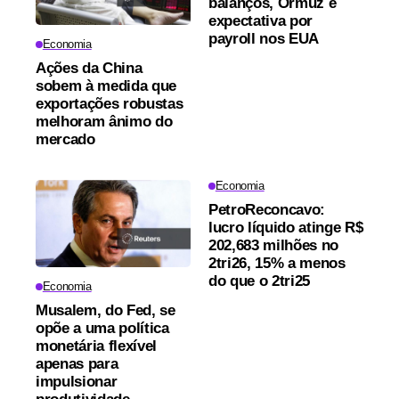
balanços, Ormuz e
expectativa por
payroll nos EUA
Economia
Ações da China
sobem à medida que
exportações robustas
melhoram ânimo do
mercado
Economia
PetroReconcavo:
lucro líquido atinge R$
202,683 milhões no
2tri26, 15% a menos
do que o 2tri25
Economia
Musalem, do Fed, se
opõe a uma política
monetária flexível
apenas para
impulsionar