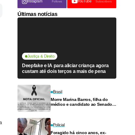
Instagram
YouTube
Follows
Subscribers
Últimas notícias
Justiça & Direito
Deepfake e IA para aliciar criança agora
custam até dois terços a mais de pena
Brasil
Morre Marina Barros, filha do
médico e candidato ao Senado
Antônio Barros
a
Policial
Foragido há cinco anos, ex-