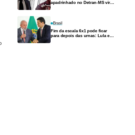
apadrinhado no Detran-MS vira
réu de novo — e é achado
fazendo frete
Brasil
Fim da escala 6x1 pode ficar
para depois das urnas: Lula e
Alcolumbre discutem adiamento
o