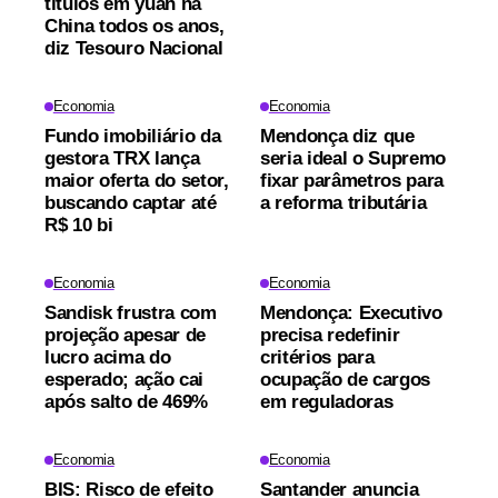
títulos em yuan na
China todos os anos,
diz Tesouro Nacional
Economia
Economia
Fundo imobiliário da
Mendonça diz que
gestora TRX lança
seria ideal o Supremo
maior oferta do setor,
fixar parâmetros para
buscando captar até
a reforma tributária
R$ 10 bi
Economia
Economia
Sandisk frustra com
Mendonça: Executivo
projeção apesar de
precisa redefinir
lucro acima do
critérios para
esperado; ação cai
ocupação de cargos
após salto de 469%
em reguladoras
Economia
Economia
BIS: Risco de efeito
Santander anuncia