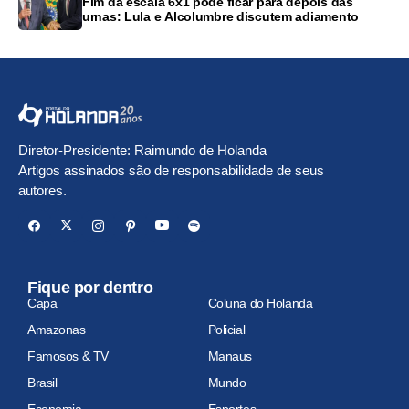
Fim da escala 6x1 pode ficar para depois das
urnas: Lula e Alcolumbre discutem adiamento
Diretor-Presidente: Raimundo de Holanda
Artigos assinados são de responsabilidade de seus
autores.
Fique por dentro
Capa
Coluna do Holanda
Amazonas
Policial
Famosos & TV
Manaus
Brasil
Mundo
Economia
Esportes