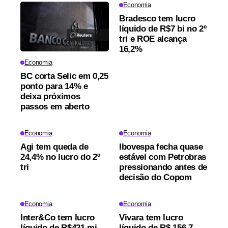
Economia
Bradesco tem lucro
líquido de R$7 bi no 2º
tri e ROE alcança
16,2%
Economia
BC corta Selic em 0,25
ponto para 14% e
deixa próximos
passos em aberto
Economia
Economia
Agi tem queda de
Ibovespa fecha quase
24,4% no lucro do 2º
estável com Petrobras
tri
pressionando antes de
decisão do Copom
Economia
Economia
Inter&Co tem lucro
Vivara tem lucro
líquido de R$421 mi
líquido de R$ 156,7