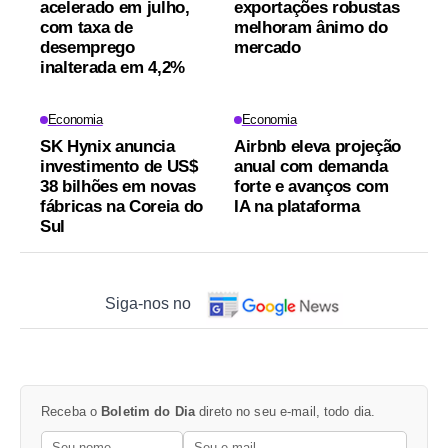
acelerado em julho,
exportações robustas
com taxa de
melhoram ânimo do
desemprego
mercado
inalterada em 4,2%
Economia
Economia
SK Hynix anuncia
Airbnb eleva projeção
investimento de US$
anual com demanda
38 bilhões em novas
forte e avanços com
fábricas na Coreia do
IA na plataforma
Sul
Siga-nos no
Receba o
Boletim do Dia
direto no seu e-mail, todo dia.