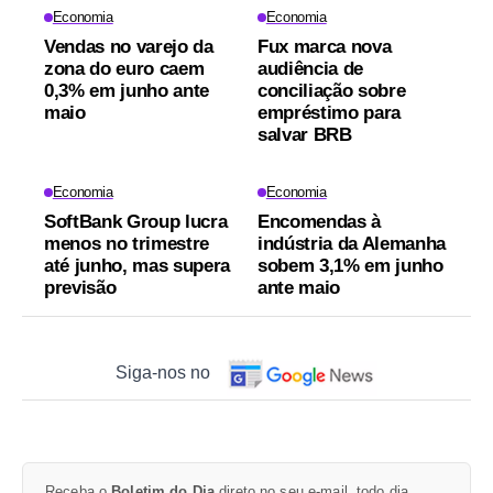
Economia
Economia
Vendas no varejo da
Fux marca nova
zona do euro caem
audiência de
0,3% em junho ante
conciliação sobre
maio
empréstimo para
salvar BRB
Economia
Economia
SoftBank Group lucra
Encomendas à
menos no trimestre
indústria da Alemanha
até junho, mas supera
sobem 3,1% em junho
previsão
ante maio
Siga-nos no
Receba o
Boletim do Dia
direto no seu e-mail, todo dia.