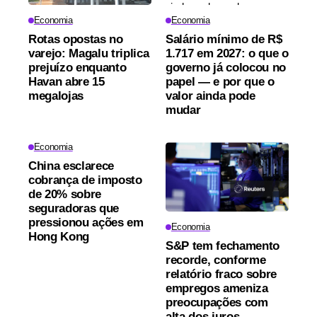
Economia
Economia
Rotas opostas no
Salário mínimo de R$
varejo: Magalu triplica
1.717 em 2027: o que o
prejuízo enquanto
governo já colocou no
Havan abre 15
papel — e por que o
megalojas
valor ainda pode
mudar
Economia
China esclarece
cobrança de imposto
de 20% sobre
seguradoras que
pressionou ações em
Economia
Hong Kong
S&P tem fechamento
recorde, conforme
relatório fraco sobre
empregos ameniza
preocupações com
alta dos juros