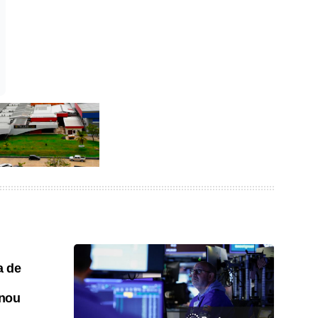
a de
onou