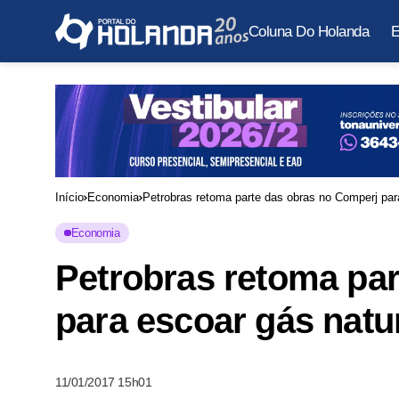
Coluna Do Holanda
E
Início
Economia
Petrobras retoma parte das obras no Comperj par
Economia
Petrobras retoma pa
para escoar gás natu
11/01/2017 15h01