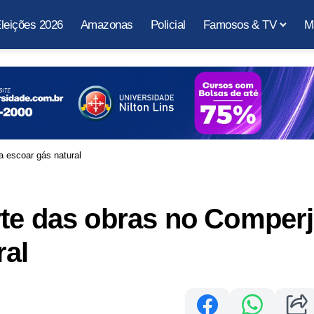
leições 2026
Amazonas
Policial
Famosos & TV
M
a escoar gás natural
rte das obras no Comperj
ral