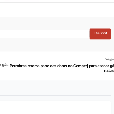
Inscrever
Próxi
r gás
Petrobras retoma parte das obras no Comperj para escoar g
natur