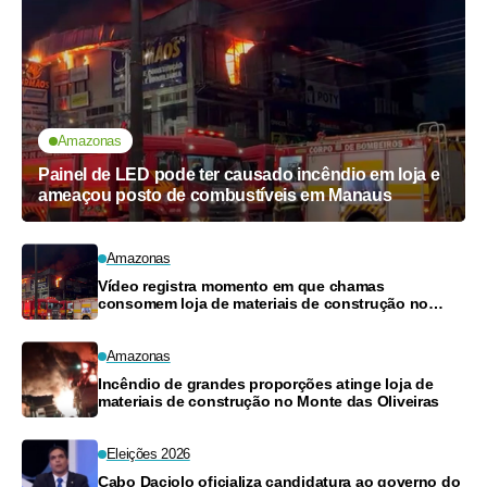
Amazonas
Painel de LED pode ter causado incêndio em loja e
ameaçou posto de combustíveis em Manaus
Amazonas
Vídeo registra momento em que chamas
consomem loja de materiais de construção no
Monte das Oliveiras
Amazonas
Incêndio de grandes proporções atinge loja de
materiais de construção no Monte das Oliveiras
Eleições 2026
Cabo Daciolo oficializa candidatura ao governo do