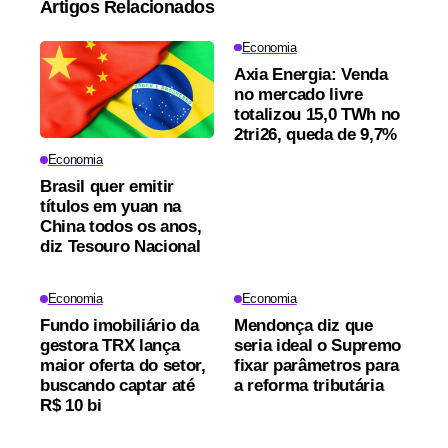
Artigos Relacionados
Economia
Axia Energia: Venda
no mercado livre
totalizou 15,0 TWh no
2tri26, queda de 9,7%
Economia
Brasil quer emitir
títulos em yuan na
China todos os anos,
diz Tesouro Nacional
Economia
Economia
Fundo imobiliário da
Mendonça diz que
gestora TRX lança
seria ideal o Supremo
maior oferta do setor,
fixar parâmetros para
buscando captar até
a reforma tributária
R$ 10 bi