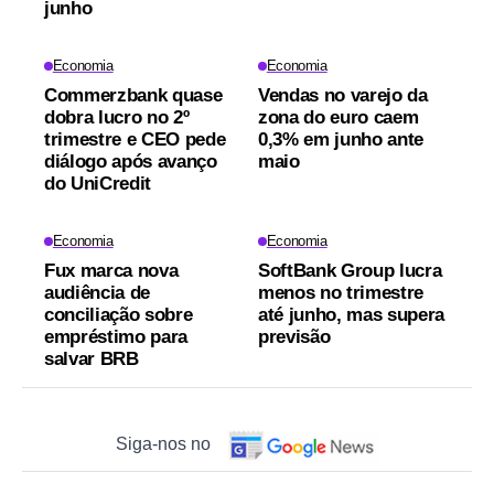
junho
Economia
Economia
Commerzbank quase
Vendas no varejo da
dobra lucro no 2º
zona do euro caem
trimestre e CEO pede
0,3% em junho ante
diálogo após avanço
maio
do UniCredit
Economia
Economia
Fux marca nova
SoftBank Group lucra
audiência de
menos no trimestre
conciliação sobre
até junho, mas supera
empréstimo para
previsão
salvar BRB
Siga-nos no