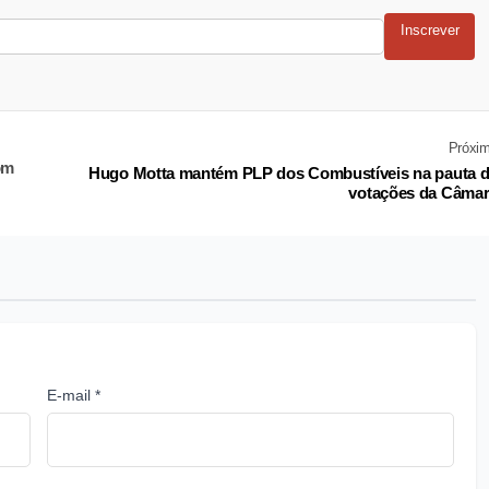
Inscrever
Próxi
om
Hugo Motta mantém PLP dos Combustíveis na pauta 
votações da Câma
E-mail *