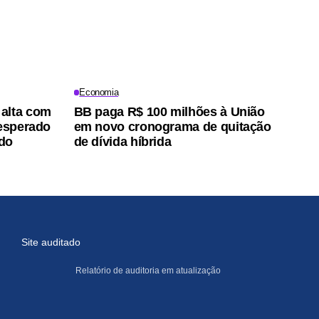
Economia
alta com
BB paga R$ 100 milhões à União
 esperado
em novo cronograma de quitação
do
de dívida híbrida
Site auditado
Relatório de auditoria em atualização