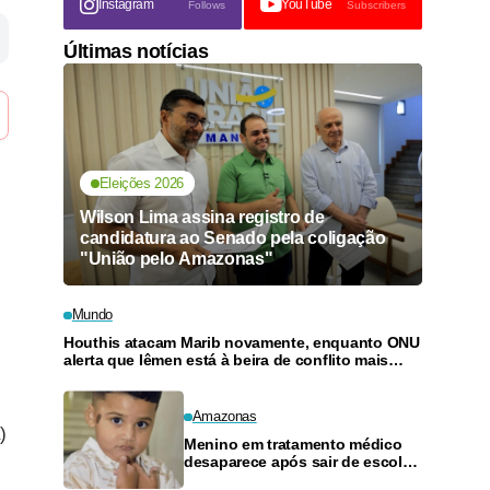
Instagram
YouTube
Follows
Subscribers
Últimas notícias
Eleições 2026
Wilson Lima assina registro de
candidatura ao Senado pela coligação
"União pelo Amazonas"
Mundo
Houthis atacam Marib novamente, enquanto ONU
alerta que Iêmen está à beira de conflito mais
amplo
Amazonas
)
Menino em tratamento médico
desaparece após sair de escola
em Manaus