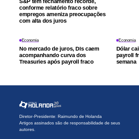
S&P tem fechamento recorde,
conforme relatório fraco sobre
empregos ameniza preocupações
com alta dos juros
Economia
Economia
No mercado de juros, DIs caem
Dólar ca
acompanhando curva dos
payroll f
Treasuries após payroll fraco
semana
Diretor-Presidente: Raimundo de Holanda
Artigos assinados são de responsabilidade de seus
autores.