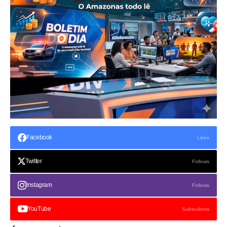
Facebook
Likes
Twitter
Follows
Instagram
Follows
YouTube
Subscribers