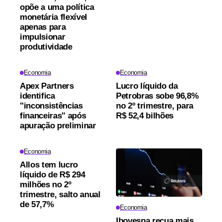
opõe a uma política
monetária flexível
apenas para
impulsionar
produtividade
Economia
Economia
Apex Partners
Lucro líquido da
identifica
Petrobras sobe 96,8%
"inconsistências
no 2º trimestre, para
financeiras" após
R$ 52,4 bilhões
apuração preliminar
Economia
Allos tem lucro
líquido de R$ 294
milhões no 2º
trimestre, salto anual
de 57,7%
Economia
Ibovespa recua mais