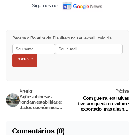
Siga-nos no
Receba o
Boletim do Dia
direto no seu e-mail, todo dia.
Inscrever
Anterior
Próxima
Ações chinesas
Com guerra, extrativas
rondam estabilidade;
tiveram queda no volume
dados econômicos
exportado, mas alta nos
contrariam alta do
preços diz FGV/Icomex
setor tecnológico
Comentários (0)