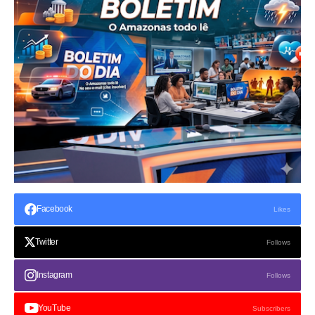
Facebook
Likes
Twitter
Follows
Instagram
Follows
YouTube
Subscribers