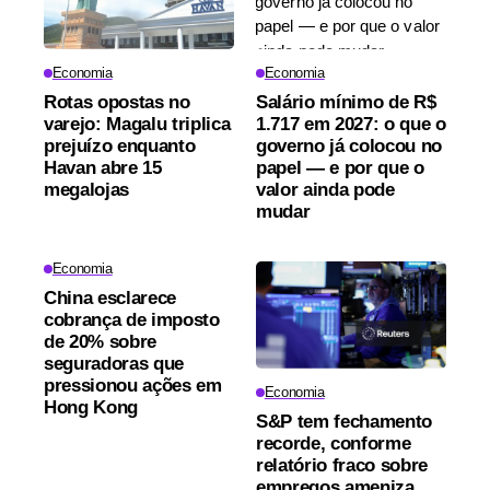
Economia
Economia
Rotas opostas no
Salário mínimo de R$
varejo: Magalu triplica
1.717 em 2027: o que o
prejuízo enquanto
governo já colocou no
Havan abre 15
papel — e por que o
megalojas
valor ainda pode
mudar
Economia
China esclarece
cobrança de imposto
de 20% sobre
seguradoras que
pressionou ações em
Economia
Hong Kong
S&P tem fechamento
recorde, conforme
relatório fraco sobre
empregos ameniza