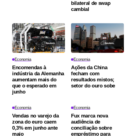
bilateral de swap
cambial
Economia
Economia
Encomendas à
Ações da China
indústria da Alemanha
fecham com
aumentam mais do
resultados mistos;
que o esperado em
setor do ouro sobe
junho
Economia
Economia
Vendas no varejo da
Fux marca nova
zona do euro caem
audiência de
0,3% em junho ante
conciliação sobre
maio
empréstimo para