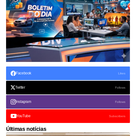
Facebook
Likes
Twitter
Follows
Instagram
Follows
YouTube
Subscribers
Últimas notícias