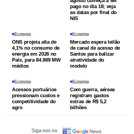
agosto começa a ser
pago no dia 18; veja
as datas por final do
NIS
Economia
Economia
ONS projeta alta de
Mercado espera leilão
4,1% no consumo de
de canal de acesso de
energia em 2026 no
Santos para balizar
País, para 84.989 MW
atratividade do
médios
modelo
Economia
Economia
Acessos portuários
Com guerra, aéreas
pressionam custos e
registram gastos
competitividade do
extras de R$ 5,2
agro
bilhões
Siga-nos no