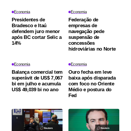
Economia
Economia
Presidentes de
Federação de
Bradesco e Itaú
empresas de
defendem juro menor
navegação pede
após BC cortar Selic a
suspensão de
14%
concessões
hidroviárias no Norte
Economia
Economia
Balança comercial tem
Ouro fecha em leve
superávit de US$ 7,067
baixa após disparada
bi em julho e acumula
com foco no Oriente
US$ 49,039 bi no ano
Médio e postura do
Fed