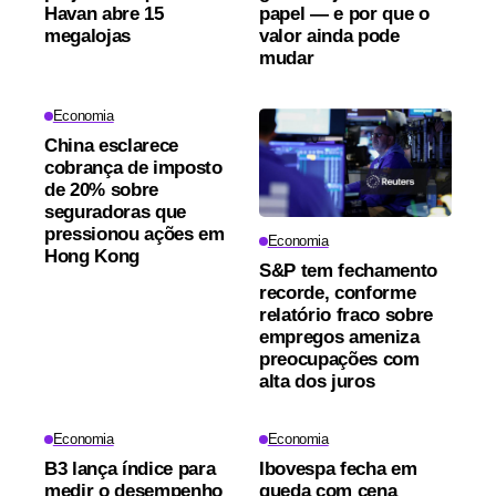
Havan abre 15
papel — e por que o
megalojas
valor ainda pode
mudar
Economia
China esclarece
cobrança de imposto
de 20% sobre
seguradoras que
pressionou ações em
Economia
Hong Kong
S&P tem fechamento
recorde, conforme
relatório fraco sobre
empregos ameniza
preocupações com
alta dos juros
Economia
Economia
B3 lança índice para
Ibovespa fecha em
medir o desempenho
queda com cena