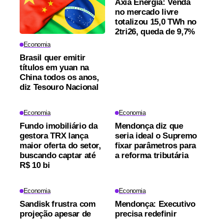
Axia Energia: Venda
no mercado livre
totalizou 15,0 TWh no
2tri26, queda de 9,7%
Economia
Brasil quer emitir
títulos em yuan na
China todos os anos,
diz Tesouro Nacional
Economia
Economia
Fundo imobiliário da
Mendonça diz que
gestora TRX lança
seria ideal o Supremo
maior oferta do setor,
fixar parâmetros para
buscando captar até
a reforma tributária
R$ 10 bi
Economia
Economia
Sandisk frustra com
Mendonça: Executivo
projeção apesar de
precisa redefinir