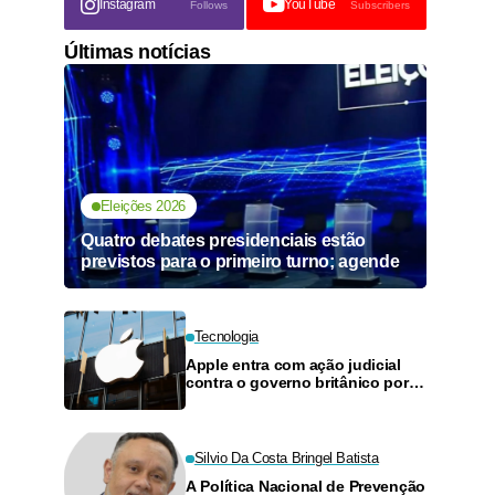
Instagram
YouTube
Follows
Subscribers
Últimas notícias
Eleições 2026
Quatro debates presidenciais estão
previstos para o primeiro turno; agende
Tecnologia
Apple entra com ação judicial
contra o governo britânico por
acesso a dados criptografados
Silvio Da Costa Bringel Batista
A Política Nacional de Prevenção