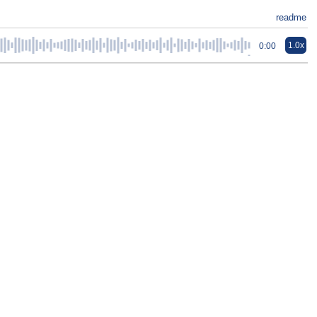
readme
1.0x
0:00